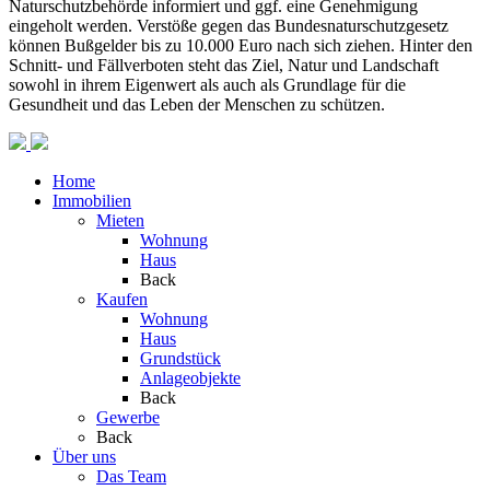
Naturschutzbehörde informiert
und
ggf
.
e
in
e
G
e
ne
hmig
un
g
eingeholt werden. Verstöße gegen das Bundesnaturschutzgesetz
können Bußgelder bis
zu
10
.000 Eur
o
n
ach
sich
z
i
e
he
n
.
Hinter
d
en
Schn
it
t-
und
Fä
llv
e
r
b
ot
en s
t
e
ht
das
Z
i
e
l
, Nat
ur u
nd
La
n
d
sch
a
f
t
sowohl
i
n i
hr
e
m
E
i
g
enwert
a
ls
auch als Grundlage
für
d
ie
G
e
sund
h
e
it
und
da
s L
e
b
en de
r
M
en
sc
h
e
n zu schützen.
Home
Immobilien
Mieten
Wohnung
Haus
Back
Kaufen
Wohnung
Haus
Grundstück
Anlageobjekte
Back
Gewerbe
Back
Über uns
Das Team