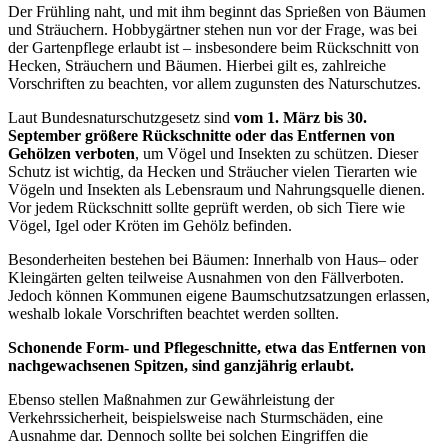
Der Frühling
nah
t
,
und m
it
ihm beginnt das Sprießen von Bäumen
und Sträucher
n.
Ho
bbygä
r
t
n
e
r
st
e
he
n n
un
vor de
r
Frage, was bei
der Gartenpflege e
rlau
b
t i
st
–
in
s
b
es
ond
e
r
e
b
e
i
m
R
ücksch
n
itt
vo
n
H
e
cke
n
,
S
träuch
e
r
n
und
Bäum
en
.
Hi
e
r
b
e
i
gilt es, zahlreiche
Vorschriften
zu
b
e
acht
en
,
vor
a
ll
e
m
zugunsten d
e
s
Natu
r
sch
u
t
z
e
s.
La
u
t
B
und
e
s
n
aturschutzgesetz sind
vom
1. März bis 30.
September größere Rückschnitte oder das Entfernen von
Gehölzen verboten
, um Vögel
und
Ins
e
k
te
n
z
u
s
c
hüt
z
e
n
. D
ie
s
e
r
Sch
u
tz
i
s
t w
i
ch
t
ig,
da Hec
k
e
n un
d
Sträucher
vielen
T
i
e
r
art
en
w
ie
Vö
gel
n
und
I
ns
e
kt
en
als
L
e
bens
ra
um
u
n
d N
a
h
r
u
ngsqu
e
ll
e
d
i
en
e
n.
Vor
jed
em
Rück
schn
i
tt
s
ollt
e
ge
prüft
werde
n,
ob
s
ic
h
Ti
e
r
e
wie
Vög
el
,
Ig
e
l
od
e
r
K
r
öt
en im
G
e
hö
lz
befin
den
.
Be
s
ond
e
rh
e
it
e
n
best
e
h
en
b
e
i
B
äum
en
:
I
n
n
e
rhal
b
v
o
n
H
a
u
s
–
oder
K
l
ei
n
g
är
t
en
gelten teilweise Ausnahmen von den Fällverboten.
Jedoch können Kommunen eigene Baumschutzsatzungen erlassen,
weshalb lokale Vorschriften beachtet
werden
soll
t
en.
S
cho
ne
nde
F
o
rm-
un
d
P
f
leg
e
s
ch
n
i
t
te
,
et
wa
das
En
t
f
e
r
nen von
n
ach
g
e
wa
ch
se
n
en Sp
i
tz
en
,
sind
ga
n
zjähri
g
e
rl
a
ubt.
Eb
e
nso
st
el
l
en
M
a
ßn
ah
me
n
zur G
e
wä
hrl
e
i
st
u
n
g de
r
Verk
e
hrssi
ch
e
rhei
t,
bei
s
pielsweis
e
na
ch
Sturm
s
c
häd
e
n,
ei
ne
A
us
n
ah
m
e
d
ar. D
en
noc
h
soll
te
b
ei
so
l
c
he
n
Ei
ng
riff
en
die